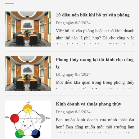
hàng, trường học,... Thuận tiện cho việc mở văn phòng đại diện,
chi nhánh công ty, văn phòng làm việc...
10 điều nên biết khi bố trí văn phòng
Bạn cần một văn phòng làm việc hiện đại, đầy đủ tiện nghi để
Đăng ngày 8/8/2024
phục vụ cho công việc kinh doanh.
Việc bố trí văn phòng hoặc cơ sở kinh doanh
Bạn cần đặt văn phòng sang trọng và hiện đại tại trung tâm thành
như thế nào là phù hợp? Để cho công việc
phố, tiện lợi cho việc giao dịch với đối tác.
được thuận lợi, hanh thông… Đó là điều mà
Bạn cần có những nhân viên giỏi, tiếp xúc với khách hàng hay trả
ai cũng mong muốn.
Xem thêm
lời các cuộc điện thoại một cách chuyên nghiệp.
Phong thủy mang lại tốt lành cho công
ty
Đăng ngày 8/8/2024
Một điều khá quan trọng trong phong thủy
là nên lưu ý đến những gì khách sẽ nhìn
thấy khi họ ghé thăm văn phòng của bạn.
Tốt nhất là không nên để họ nhìn thẳng vào
Kinh doanh và thuật phong thủy
Xem thêm
khu vực làm việc chính.
Đăng ngày 8/8/2024
Bạn muốn kinh doanh của mình phát đạt
hơn? Bạn cũng muốn một môi trường làm
việc hài hoà giúp khích lệ và trợ giúp cả bạn