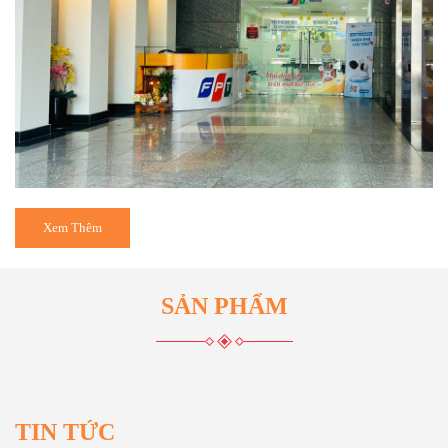
Xem Thêm
Nha Trang Building là công trình cao ốc văn phòng cho thuê của
SẢN PHẨM
Công ty TNHH An Hòa.
Tòa nhà được xây dựng trên khu đất mặt tiền trung tâm thành phố,
cao 15 tầng, có view đẹp, thiết kế đẹp, rộng rãi, diện tích sàn
350m, gồm 01 tầng hầm để xe máy (bên cạnh đó có bãi để xe ô
tô).
TIN TỨC
Vị trí trung tâm thành phố gần các trung tâm thương mại, ngân