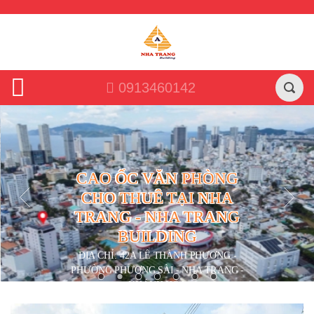
0913460142
CAO ỐC VĂN PHÒNG
CHO THUÊ TẠI NHA
TRANG - NHA TRANG
BUILDING
ĐỊA CHỈ: 42A LÊ THÀNH PHƯƠNG -
PHƯỜNG PHƯƠNG SÀI - NHA TRANG -
KHÁNH HÒA