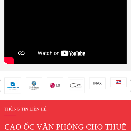
Caption
Tòa nhà xây dựng trên khu đất mặt tiền đường trung tâm thành
phố, cao 15 tầng diện tích sàn 350m2, gồm 01 tầng hầm để xe
máy (bên cạnh đó có bãi để xe ô tô), 02 thang máy cho khách, 01
thang vận chuyển hàng, 02 thang bộ thoát hiểm, 01 máy phát điện
dự phòng, hệ thống phòng cháy chữa cháy tự động. Các thiết bị
viễn thông truyền hình đã dẫn đến vị trí sử dụng, hệ thống điện
nước thiết kế tiện ích cho việc sử dụng và đạt yêu cầu thẩm mỹ
cho công trình.Tòa nhà được lắp đặt hệ thống camera và được bảo
THÔNG TIN LIÊN HỆ
vệ chuyên nghiệp 24/24h.
CAO ỐC VĂN PHÒNG CHO THUÊ